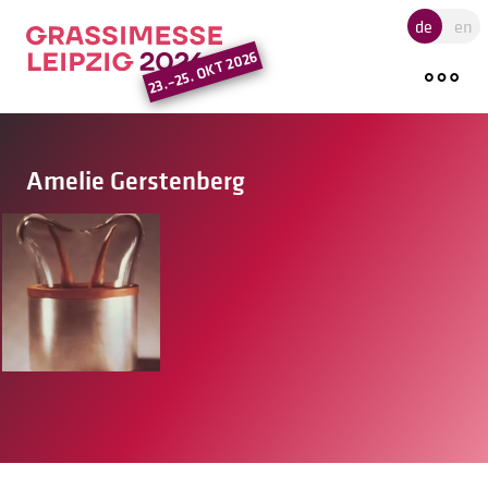
Hauptregion der Seite ansprin
de
en
23.–25. OKT 2026
Amelie Gerstenberg