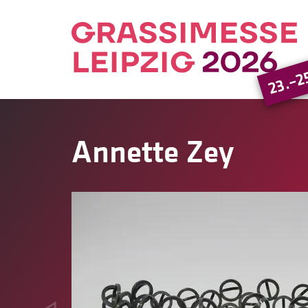
23.–2
Annette Zey