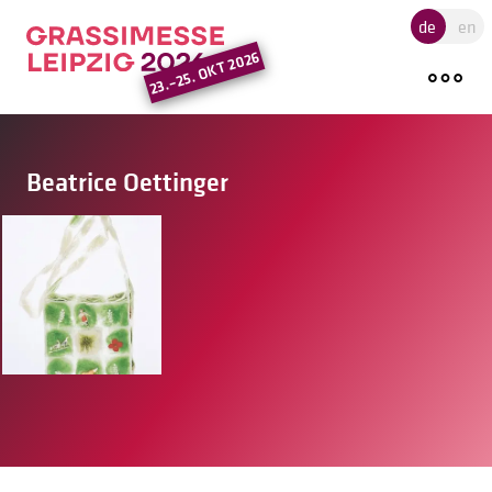
Hauptregion der Seite ansprin
de
en
23.–25. OKT 2026
Beatrice Oettinger