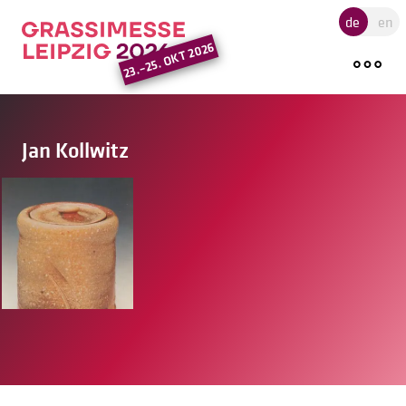
Hauptregion der Seite ansprin
de
en
23.–25. OKT 2026
Jan Kollwitz