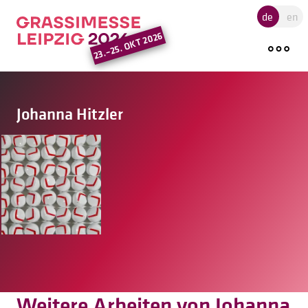
Hauptregion der Seite ansprin
de
en
23.–25. OKT 2026
Johanna Hitzler
Weitere Arbeiten von Johanna