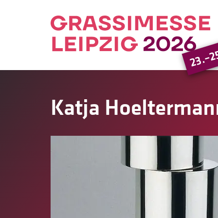
23.–2
Katja Hoelterman