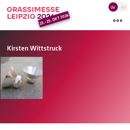
Hauptregion der Seite ansprin
de
en
23.–25. OKT 2026
Kirsten Wittstruck