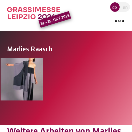
Hauptregion der Seite ansprin
de
en
23.–25. OKT 2026
Marlies Raasch
Weitere Arbeiten von Marlies