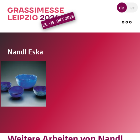
Hauptregion der Seite ansprin
de
en
23.–25. OKT 2026
Nandl Eska
Weitere Arbeiten von Nandl