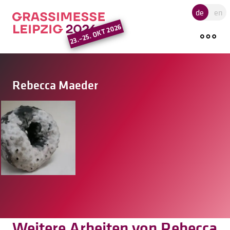
Hauptregion der Seite ansprin
de
en
23.–25. OKT 2026
Rebecca Maeder
Weitere Arbeiten von Rebecca