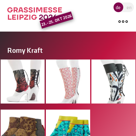
Hauptregion der Seite ansprin
de
en
23.–25. OKT 2026
Romy Kraft