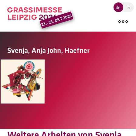
Hauptregion der Seite ansprin
de
en
23.–25. OKT 2026
Svenja, Anja John, Haefner
Weitere Arbeiten von Svenja,