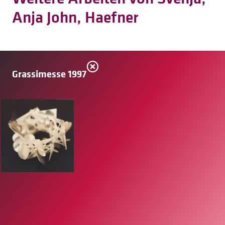
Anja John, Haefner
Grassimesse 1997