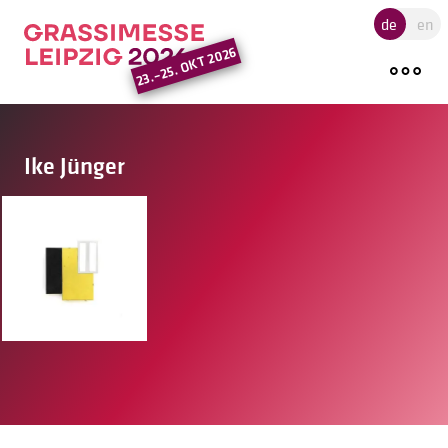
Hauptregion der Seite ansprin
de
en
23.–25. OKT 2026
Ike Jünger