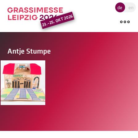
Hauptregion der Seite ansprin
de
en
23.–25. OKT 2026
Antje Stumpe