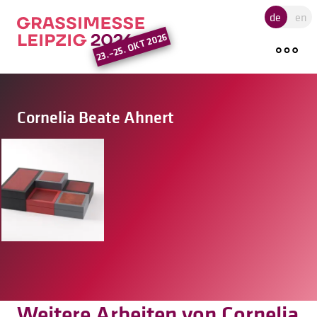
Hauptregion der Seite ansprin
de
en
23.–25. OKT 2026
Cornelia Beate Ahnert
Weitere Arbeiten von Cornelia