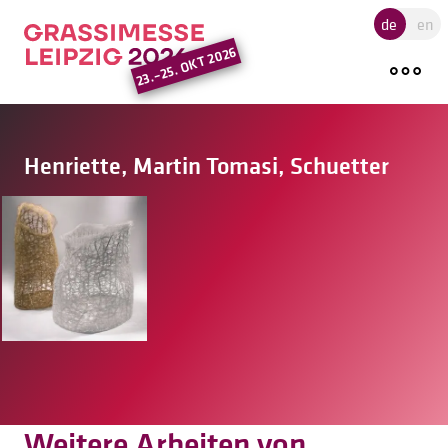
Hauptregion der Seite ansprin
de
en
23.–25. OKT 2026
Henriette, Martin Tomasi, Schuetter
Weitere Arbeiten von