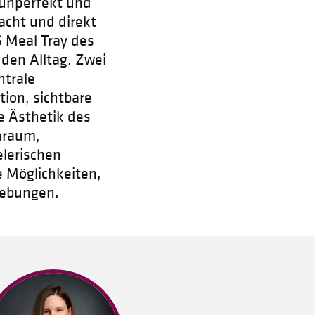
 unperfekt und
acht und direkt
S Meal Tray des
 den Alltag. Zwei
ntrale
ion, sichtbare
e Ästhetik des
hnraum,
elerischen
e Möglichkeiten,
gebungen.