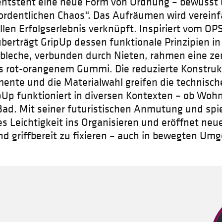
o entsteht eine neue Form von Ordnung – bewusst
ordentlichen Chaos“. Das Aufräumen wird vereinf
len Erfolgserlebnis verknüpft. Inspiriert vom OP
berträgt GripUp dessen funktionale Prinzipien in
bleche, verbunden durch Nieten, rahmen eine ze
 rot-orangenem Gummi. Die reduzierte Konstrukt
ente und die Materialwahl greifen die technisch
ipUp funktioniert in diversen Kontexten – ob Wo
Bad. Mit seiner futuristischen Anmutung und spi
es Leichtigkeit ins Organisieren und eröffnet neu
nd griffbereit zu fixieren – auch in bewegten Um