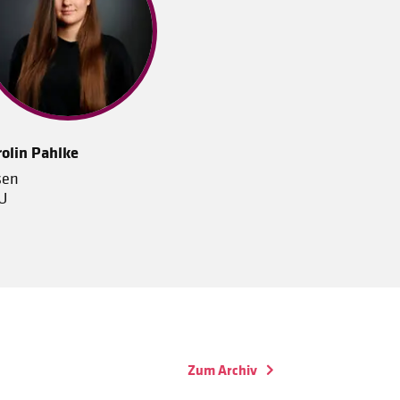
olin Pahlke
sen
U
Zum Archiv