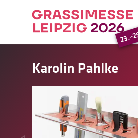
23.–2
Karolin Pahlke