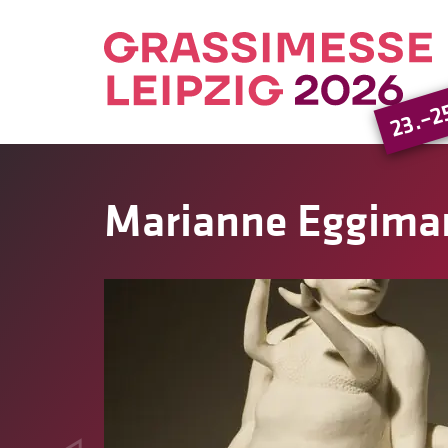
23.–2
Marianne Eggima