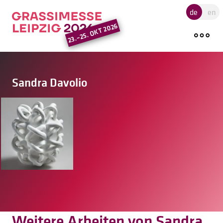
Hauptregion der Seite ansprin
de
en
23.–25. OKT 2026
Sandra Davolio
Weitere Arbeiten von Sandra