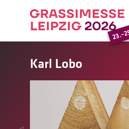
23.–2
Karl Lobo