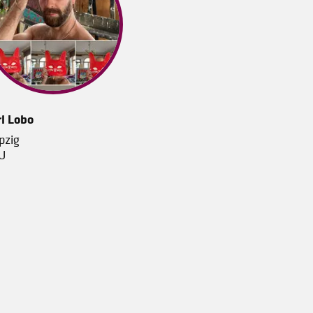
l Lobo
pzig
U