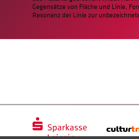
Gegensätze von Fläche und Linie, Fo
Resonanz der Linie zur unbezeichnet