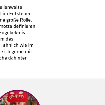
tellenweise
ll im Entstehen
ne große Rolle.
amotte definieren
 Engobekreis
rm des
, ähnlich wie im
e ich gerne mit
che dahinter