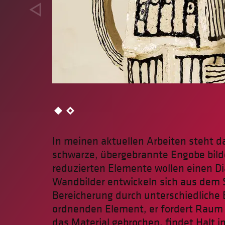
In meinen aktuellen Arbeiten steht d
schwarze, übergebrannte Engobe bilde
reduzierten Elemente wollen einen D
Wandbilder entwickeln sich aus dem
Bereicherung durch unterschiedliche 
ordnenden Element, er fordert Raum 
das Material gebrochen, findet Halt i