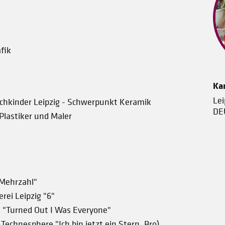
fik
Kar
Lei
uchkinder Leipzig - Schwerpunkt Keramik
DE
 Plastiker und Maler
"Mehrzahl"
erei Leipzig "6"
 "Turned Out I Was Everyone"
Technesphere "Ich bin jetzt ein Stern, Bro)