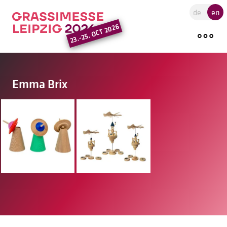
Go to the main region of the pa
de
en
23.-25. OCT 2026
Emma Brix