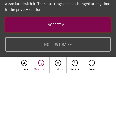
associated with it. These settings can be changed at any time
in the privacy section.
Contact
ACCEPT ALL
Disclaimer of liability
Imprint
NO, CUSTOMIZE
Home
What´s Up
History
Service
Press