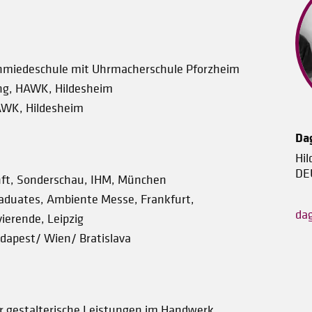
chmiedeschule mit Uhrmacherschule Pforzheim
ung, HAWK, Hildesheim
AWK, Hildesheim
Da
Hi
DE
nft, Sonderschau, IHM, München
aduates, Ambiente Messe, Frankfurt,
da
erende, Leipzig
dapest/ Wien/ Bratislava
ür gestalterische Leistungen im Handwerk