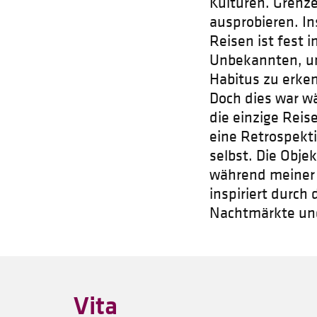
Kulturen. Grenz
ausprobieren. I
Reisen ist fest 
Unbekannten, um
Habitus zu erken
Doch dies war w
die einzige Reis
eine Retrospekt
selbst. Die Objek
während meiner 
inspiriert durch 
Nachtmärkte un
Vita