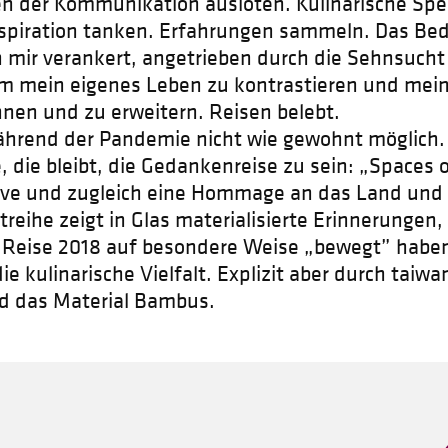
en der Kommunikation ausloten. Kulinarische Spez
nspiration tanken. Erfahrungen sammeln. Das Bed
in mir verankert, angetrieben durch die Sehnsuch
 mein eigenes Leben zu kontrastieren und mein
nen und zu erweitern. Reisen belebt.
ährend der Pandemie nicht wie gewohnt möglich.
e, die bleibt, die Gedankenreise zu sein: „Spaces 
ive und zugleich eine Hommage an das Land und
treihe zeigt in Glas materialisierte Erinnerungen,
Reise 2018 auf besondere Weise „bewegt” haben.
die kulinarische Vielfalt. Explizit aber durch taiwa
d das Material Bambus.