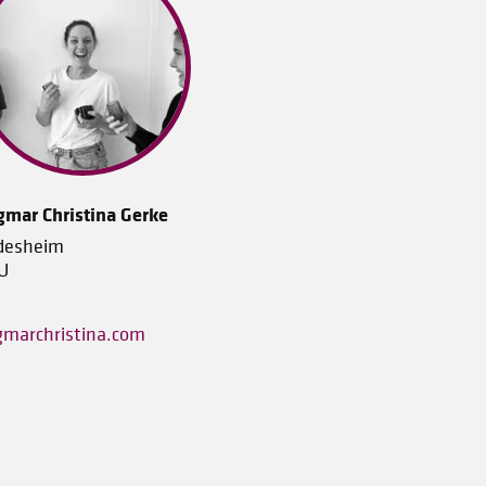
gmar Christina Gerke
ldesheim
U
gmarchristina.com