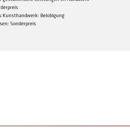
rderpreis
s Kunsthandwerk: Belobigung
hsen: Sonderpreis