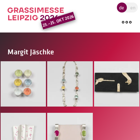
Hauptregion der Seite ansprin
de
en
23.–25. OKT 2026
Margit Jäschke