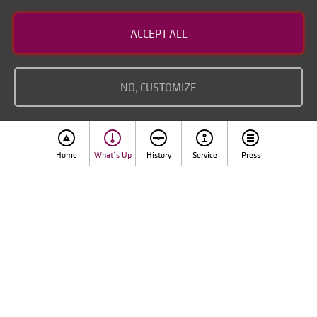
Contact
ACCEPT ALL
Disclaimer of liability
Imprint
NO, CUSTOMIZE
Home
What´s Up
History
Service
Press