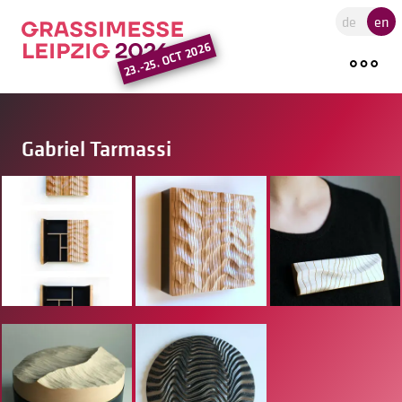
Go to the main region of the pa
de
en
23.-25. OCT 2026
Gabriel Tarmassi