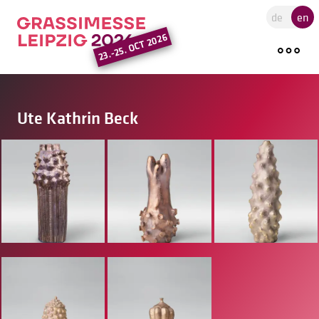
Go to the main region of the pa
de
en
23.-25. OCT 2026
Ute Kathrin Beck