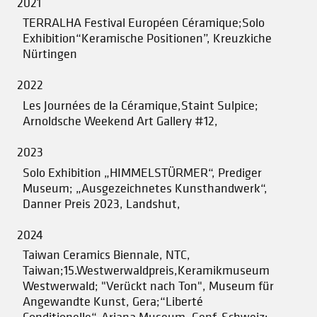
2021
TERRALHA Festival Européen Céramique;Solo
Exhibition“Keramische Positionen”, Kreuzkiche
Nürtingen
2022
Les Journées de la Céramique,Staint Sulpice;
Arnoldsche Weekend Art Gallery #12,
2023
Solo Exhibition „HIMMELSTÜRMER“, Prediger
Museum; „Ausgezeichnetes Kunsthandwerk“,
Danner Preis 2023, Landshut,
2024
Taiwan Ceramics Biennale, NTC,
Taiwan;15.Westwerwaldpreis,Keramikmuseum
Westwerwald; "Verückt nach Ton", Museum für
Angewandte Kunst, Gera;“Liberté
Conditionelle“, Ariana Museum, Genf, Schweiz;