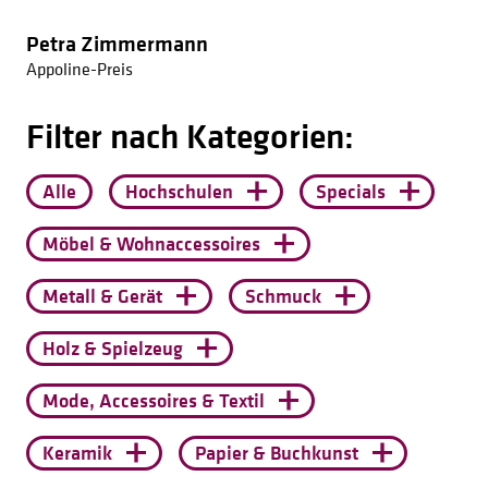
1939
1938
Petra Zimmermann
Appoline-Preis
1937
1936
Filter nach Kategorien:
1935
1934
Alle
Hochschulen
Specials
1933
Möbel & Wohnaccessoires
1932
1931
Metall & Gerät
Schmuck
1930
Holz & Spielzeug
1929
1928
Mode, Accessoires & Textil
1927
Keramik
Papier & Buchkunst
1926