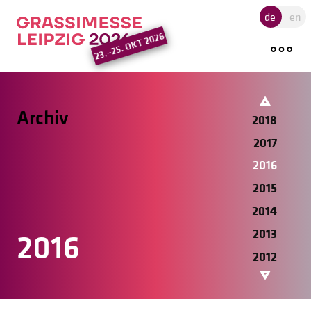
2023
Hauptregion der Seite ansprin
de
en
2022
23.–25. OKT 2026
2021
2020
2019
Archiv
2018
2017
2016
2015
2014
2013
2016
2012
2011
2010