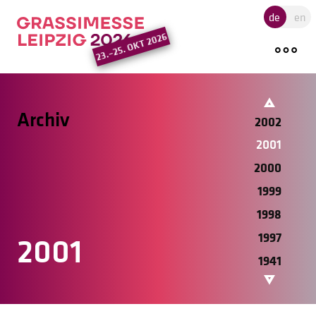
2009
Hauptregion der Seite ansprin
de
en
2008
23.–25. OKT 2026
2005
2004
2003
Archiv
2002
2001
2000
1999
1998
1997
2001
1941
1940
1939