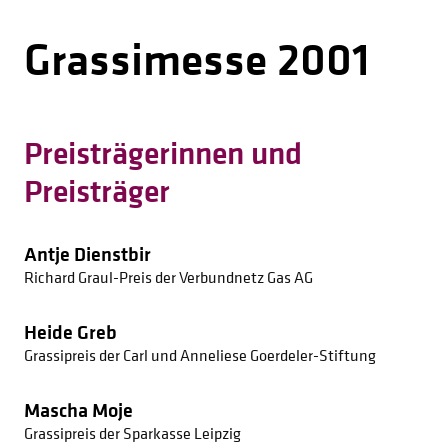
1938
Grassimesse 2001
1937
1936
1935
Preisträgerinnen und
1934
Preisträger
1933
1932
1931
Antje Dienstbir
Richard Graul-Preis der Verbundnetz Gas AG
1930
1929
Heide Greb
1928
Grassipreis der Carl und Anneliese Goerdeler-Stiftung
1927
Mascha Moje
1926
Grassipreis der Sparkasse Leipzig