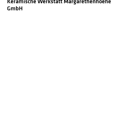
Keramische Werkstatt Margarethenhoehe
GmbH